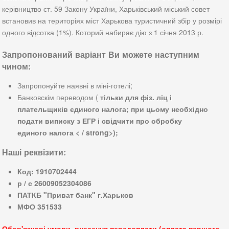
керівництво ст. 59 Закону України, Харьківський міський совет
встановив на територіях міст Харькова туристичний збір у розмірі
одного відсотка (1%). Которий набирає дію з 1 січня 2013 р.
Запропонований варіант Ви можете наступним
чином:
Запропонуйте наявні в міні-готелі;
Банковскім переводом (
тільки для фіз. ліц і
плательщиків єдиного налога; при цьому необхідно
подати виписку з ЕГР і свідчити про обробку
единого налога
< / strong>);
Наші реквізити:
Код: 1910702444
р / с 26009052304086
ПАТКБ "Приват банк" г.Харьков
МФО 351533
Обов'язкові умови внесення
передоплати
(оплата першого