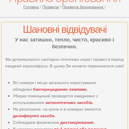
Головна
/
Правила
/
Правила бронювання
/
Шановні відвідувачі
У нас затишно, тепло, чисто, красиво і
безпечно.
Ми дотримуємося санітарно-гігієнічних норм і правил в період
пандемії короновіруса. В цьому Ви можете переконатися самі!
Всі номери і місця загального користування
обладнані
бактерицидними лампами.
Уборка помещений проводится ежедневно с
использованием
антисептичних засобів.
На ресепшене, на кухне и в номерах имеются
дезінфікуючі засоби.
Соблюдаем физическое
дистанціювання.
В номерах поселяем
по 1 людині або родиною