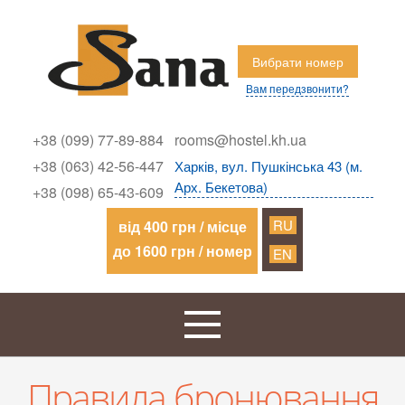
Вибрати номер
Вам передзвонити?
+38 (099) 77-89-884
rooms@hostel.kh.ua
+38 (063) 42-56-447
Харків, вул. Пушкінська 43 (м.
Арх. Бекетова)
+38 (098) 65-43-609
RU
від 400 грн / місце
до 1600 грн / номер
EN
Правила бронювання